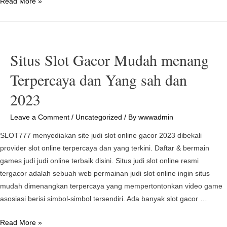
Slot777
Read More »
|
SITUS
SLOT777
LOGIN
Situs Slot Gacor Mudah menang
|
Terpercaya dan Yang sah dan
SLOT
777
2023
BET
|
Leave a Comment
/
Uncategorized
/ By
wwwadmin
Slot777
SLOT777 menyediakan site judi slot online gacor 2023 dibekali
RESMI
provider slot online terpercaya dan yang terkini. Daftar & bermain
2022
games judi judi online terbaik disini. Situs judi slot online resmi
tergacor adalah sebuah web permainan judi slot online ingin situs
mudah dimenangkan terpercaya yang mempertontonkan video game
asosiasi berisi simbol-simbol tersendiri. Ada banyak slot gacor …
Situs
Read More »