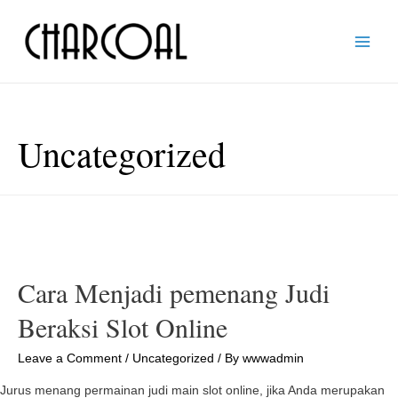
Main
Men
Uncategorized
Cara Menjadi pemenang Judi
Beraksi Slot Online
Leave a Comment
/
Uncategorized
/ By
wwwadmin
Jurus menang permainan judi main slot online, jika Anda merupakan