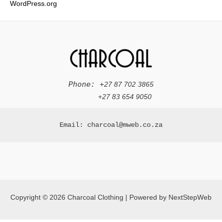
WordPress.org
Phone: +
27 87 702 3865
+
27 83 654 9050
Email: charcoal@mweb.co.za
Copyright © 2026 Charcoal Clothing | Powered by NextStepWeb