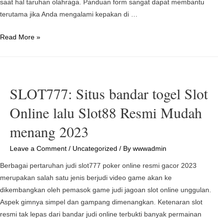
saat hal taruhan olahraga. Panduan form sangat dapat membantu
terutama jika Anda mengalami kepakan di …
Kiat
Read More »
Slot
online
Pakar
Yang
SLOT777: Situs bandar togel Slot
Dapat
Online lalu Slot88 Resmi Mudah
Memastikan
Hasil
menang 2023
positif
Leave a Comment
/
Uncategorized
/ By
wwwadmin
Berbagai pertaruhan judi slot777 poker online resmi gacor 2023
merupakan salah satu jenis berjudi video game akan ke
dikembangkan oleh pemasok game judi jagoan slot online unggulan.
Aspek gimnya simpel dan gampang dimenangkan. Ketenaran slot
resmi tak lepas dari bandar judi online terbukti banyak permainan