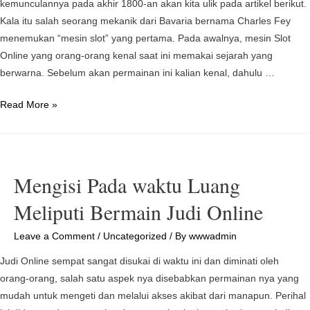
kemunculannya pada akhir 1800-an akan kita ulik pada artikel berikut.
Kala itu salah seorang mekanik dari Bavaria bernama Charles Fey
menemukan “mesin slot” yang pertama. Pada awalnya, mesin Slot
Online yang orang-orang kenal saat ini memakai sejarah yang
berwarna. Sebelum akan permainan ini kalian kenal, dahulu …
Perjalanan
Read More »
Penuh
Warna
Mesin
Slot
Mengisi Pada waktu Luang
Online
Meliputi Bermain Judi Online
Bermula
Awal
Leave a Comment
/
Uncategorized
/ By
wwwadmin
Kemunculannya
Judi Online sempat sangat disukai di waktu ini dan diminati oleh
orang-orang, salah satu aspek nya disebabkan permainan nya yang
mudah untuk mengeti dan melalui akses akibat dari manapun. Perihal