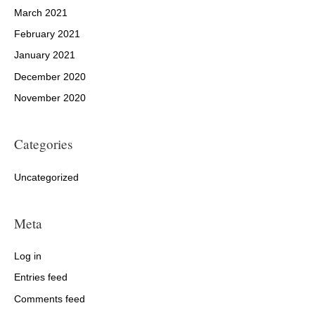
March 2021
February 2021
January 2021
December 2020
November 2020
Categories
Uncategorized
Meta
Log in
Entries feed
Comments feed