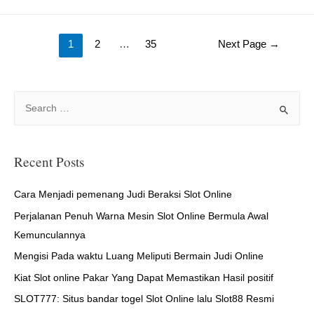
permainan
Bonus
Posts
Judi
1
2
…
35
Next Page
→
Online
navigation
Sehingga
dapat
S
Didapatkan
e
a
r
Recent Posts
c
h
Cara Menjadi pemenang Judi Beraksi Slot Online
f
Perjalanan Penuh Warna Mesin Slot Online Bermula Awal
o
Kemunculannya
r
Mengisi Pada waktu Luang Meliputi Bermain Judi Online
:
Kiat Slot online Pakar Yang Dapat Memastikan Hasil positif
SLOT777: Situs bandar togel Slot Online lalu Slot88 Resmi