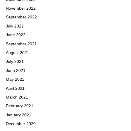
November 2022
September 2022
July 2022
June 2022
September 2021
August 2021
July 2021
June 2021
May 2021
April 2021
March 2021
February 2021
January 2021
December 2020