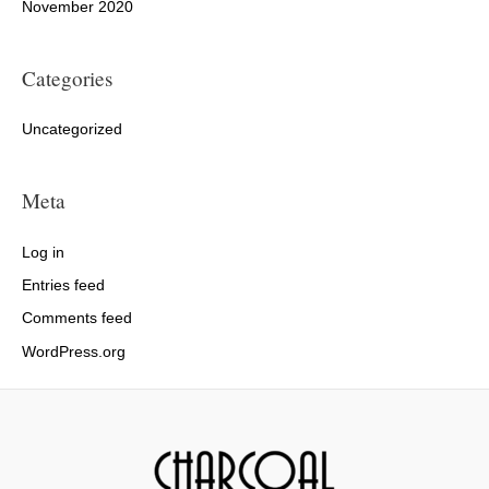
November 2020
Categories
Uncategorized
Meta
Log in
Entries feed
Comments feed
WordPress.org