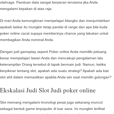
olahraga. Panduan data sangat berperan terutama jika Anda
mengalami kepakan di atas raja.
Di mari Anda kemungkinan mempelajari blangko dan menjumlahkan
apakah laskar itu mungkin tetap pandai di range dan apa bila kuda
poker online cacat supaya memberinya chance yang lakukan untuk
membagikan Anda nominal Anda.
Dengan judi gameplay seperti Poker online Anda memiliki peluang
besar mempelajari lawan Anda dan mencakupi pengalaman lalu
keterampilan Orang tersebut di lapak bermain judi. Namun, ketika
berpikiran tentang slot, apakah ada suatu strategi? Apakah ada kiat
slot ahli dalam memastikan apabila Anda win saat memilin gulungan?
Ekskalasi Judi Slot Judi poker online
Slot memang mengalami kronologi pesat juga sekarang muncul
sebagai bentuk game terpopuler di luar sana. Ini mungkin terlihat