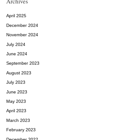
Archives
April 2025
December 2024
November 2024
July 2024
June 2024
September 2023
August 2023
July 2023
June 2023
May 2023
April 2023
March 2023
February 2023
December 2022