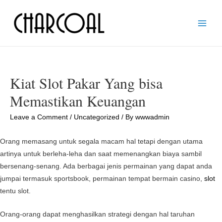
Main
Men
Kiat Slot Pakar Yang bisa
Memastikan Keuangan
Leave a Comment
/
Uncategorized
/ By
wwwadmin
Orang memasang untuk segala macam hal tetapi dengan utama
artinya untuk berleha-leha dan saat memenangkan biaya sambil
bersenang-senang. Ada berbagai jenis permainan yang dapat anda
jumpai termasuk sportsbook, permainan tempat bermain casino,
slot
tentu slot.
Orang-orang dapat menghasilkan strategi dengan hal taruhan