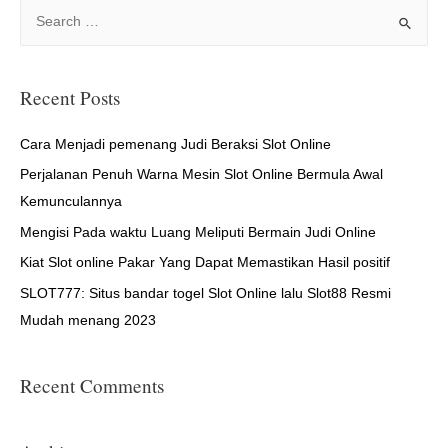
S
e
a
r
Recent Posts
c
h
Cara Menjadi pemenang Judi Beraksi Slot Online
f
Perjalanan Penuh Warna Mesin Slot Online Bermula Awal
o
Kemunculannya
r
Mengisi Pada waktu Luang Meliputi Bermain Judi Online
:
Kiat Slot online Pakar Yang Dapat Memastikan Hasil positif
SLOT777: Situs bandar togel Slot Online lalu Slot88 Resmi
Mudah menang 2023
Recent Comments